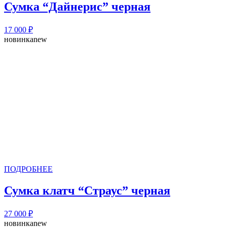
Сумка “Дайнерис” черная
17 000
₽
новинка
new
ПОДРОБНЕЕ
Сумка клатч “Страус” черная
27 000
₽
новинка
new