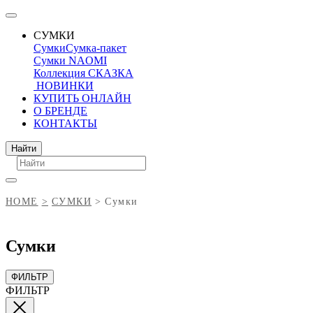
СУМКИ
Сумки
Сумка-пакет
Сумки NAOMI
Коллекция СКАЗКА
НОВИНКИ
КУПИТЬ ОНЛАЙН
О БРЕНДЕ
КОНТАКТЫ
Поиск
Найти
HOME
СУМКИ
Сумки
Сумки
ФИЛЬТР
ФИЛЬТР