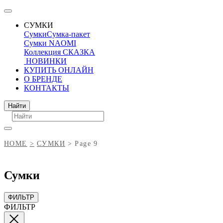
СУМКИ
Сумки
Сумка-пакет
Сумки NAOMI
Коллекция СКАЗКА
НОВИНКИ
КУПИТЬ ОНЛАЙН
О БРЕНДЕ
КОНТАКТЫ
Поиск
Найти
HOME
СУМКИ
Page 9
Сумки
ФИЛЬТР
ФИЛЬТР