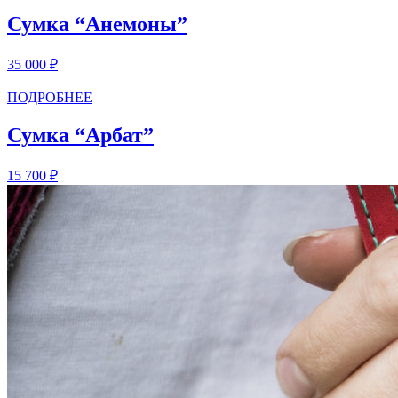
Сумка “Анемоны”
35 000
₽
ПОДРОБНЕЕ
Сумка “Арбат”
15 700
₽