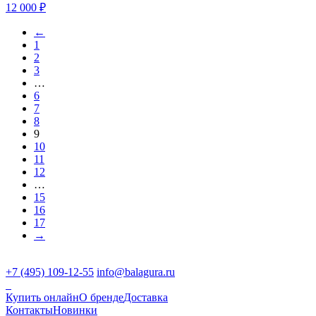
12 000
₽
←
1
2
3
…
6
7
8
9
10
11
12
…
15
16
17
→
+7 (495) 109-12-55
info@balagura.ru
Купить онлайн
О бренде
Доставка
Контакты
Новинки