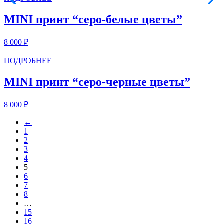
MINI принт “cеро-белые цветы”
8 000
₽
ПОДРОБНЕЕ
MINI принт “серо-черные цветы”
8 000
₽
←
1
2
3
4
5
6
7
8
…
15
16